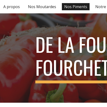
A propos
Nos Moutardes
Nos Piments
Notre
ip to main content
Skip to navigat
DE LA FO
FOURCHET